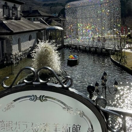
次世代型リゾ
テル
isine
ユネッサン入
ッフェレストラ
ウェルカムベ
お宿