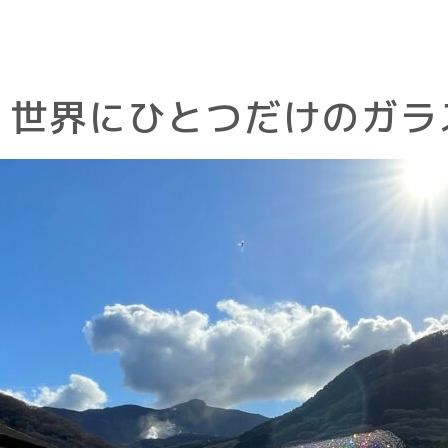
 世界にひとつだけのガラ
sen
Facility
露天風呂付大浴
サービスと施
風呂
Others
ッサン・森の湯