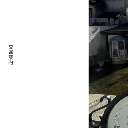
スタンダードルーム
Type-B
Cu
和室
交
ビュ
ユニバーサルデザイ
通
案
ン
ンルーム
内
デラックスルーム
アメニティ・共通装
備