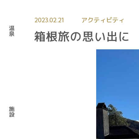
2026
8.10
アクティビティ
2023.02.21
3:00
温
箱根旅の思い出に
泉
19℃
Guest
On
2026
8.11
Rooms
3:00
展望
18℃
場
カジュアルツインル
ーム
貸切
施
設
スタンダードルーム
ユネ
Type-A